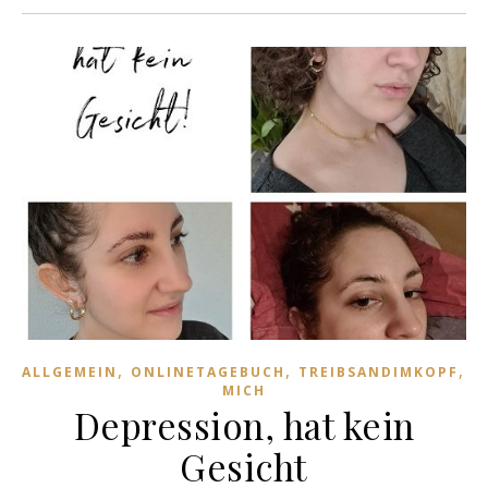
,
,
,
ALLGEMEIN
ONLINETAGEBUCH
TREIBSANDIMKOPF
Ü
MICH
Depression, hat kein
Gesicht