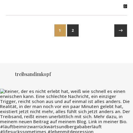
1
2
treibsandimkopf