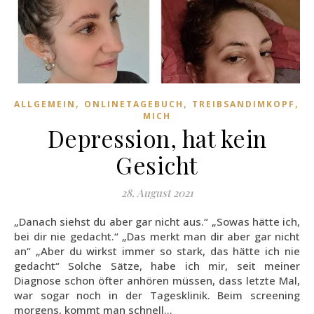
,
,
,
ALLGEMEIN
ONLINETAGEBUCH
TREIBSANDIMKOPF
Ü
MICH
Depression, hat kein
Gesicht
28. August 2021
„Danach siehst du aber gar nicht aus.“ „Sowas hätte ich,
bei dir nie gedacht.“ „Das merkt man dir aber gar nicht
an“ „Aber du wirkst immer so stark, das hätte ich nie
gedacht“ Solche Sätze, habe ich mir, seit meiner
Diagnose schon öfter anhören müssen, dass letzte Mal,
war sogar noch in der Tagesklinik. Beim screening
morgens, kommt man schnell…